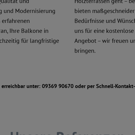
Qualität und
Holzterrassen geht – be
ng und Modernisierung
bieten maßgeschneidert
 erfahrenen
Bedürfnisse und Wünsch
an, Ihre Balkone in
uns
für eine
kostenlose
hzeitig für langfristige
Angebot – wir freuen un
bringen.
ie erreichbar unter: 09369 90670 oder per Schnell-Kontakt