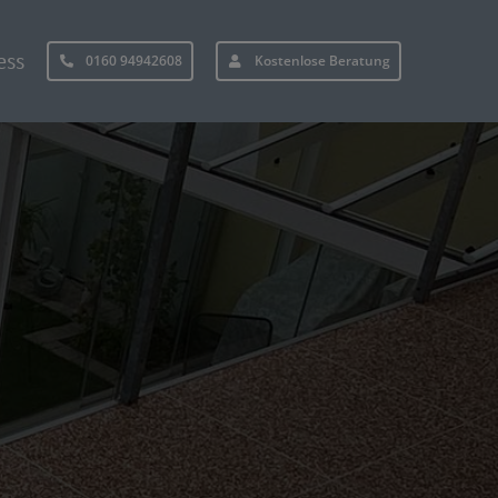
ess
0160 94942608
Kostenlose Beratung