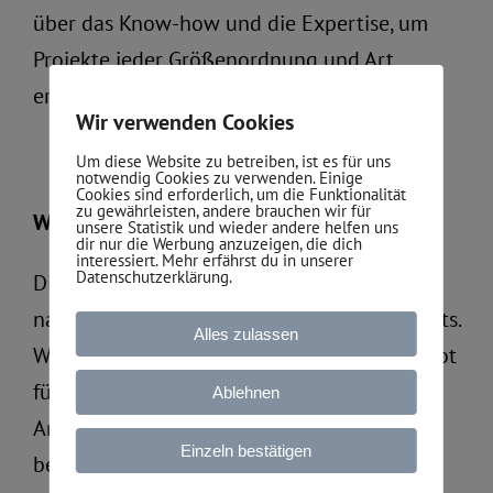
über das Know-how und die Expertise, um
Projekte jeder Größenordnung und Art
erfolgreich umzusetzen.
Wir verwenden Cookies
Um diese Website zu betreiben, ist es für uns
notwendig Cookies zu verwenden. Einige
Cookies sind erforderlich, um die Funktionalität
zu gewährleisten, andere brauchen wir für
Wie viel kostet ein Bauprojekt?
unsere Statistik und wieder andere helfen uns
dir nur die Werbung anzuzeigen, die dich
interessiert. Mehr erfährst du in unserer
Datenschutzerklärung.
Die Kosten für ein Bauprojekt variieren je
nach Art, Größe und Komplexität des Projekts.
Alles zulassen
Wir erstellen gerne ein individuelles Angebot
für Ihr Bauvorhaben, nachdem wir Ihre
Ablehnen
Anforderungen und Vorstellungen
Einzeln bestätigen
besprochen haben.