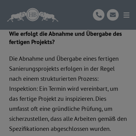
Skip
to
Tog
content
Nav
Wie erfolgt die Abnahme und Übergabe des
Start
fertigen Projekts?
Über Uns
Die Abnahme und Übergabe eines fertigen
Sanierungsprojekts erfolgen in der Regel
Ihre Vorteile
nach einem strukturierten Prozess:
Inspektion: Ein Termin wird vereinbart, um
Leistungen
das fertige Projekt zu inspizieren. Dies
umfasst oft eine gründliche Prüfung, um
Unser Prozess
sicherzustellen, dass alle Arbeiten gemäß den
Spezifikationen abgeschlossen wurden.