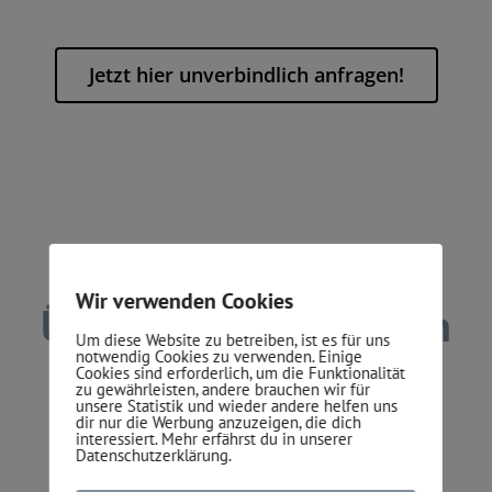
Jetzt hier unverbindlich anfragen!
Die Leistungen im
Wir verwenden Cookies
Überblick, das können
Um diese Website zu betreiben, ist es für uns
notwendig Cookies zu verwenden. Einige
wir für Sie tun:
Cookies sind erforderlich, um die Funktionalität
zu gewährleisten, andere brauchen wir für
unsere Statistik und wieder andere helfen uns
dir nur die Werbung anzuzeigen, die dich
interessiert. Mehr erfährst du in unserer
Datenschutzerklärung.
Experten Sanierungen