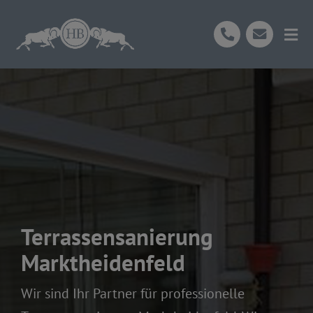
Skip
to
Tog
content
Nav
Start
Über Uns
Ihre Vorteile
Leistungen
Terrassensanierung
Marktheidenfeld
Unser Prozess
Wir sind Ihr Partner für professionelle