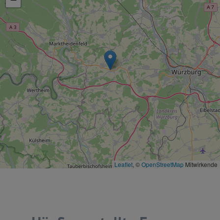
Leaflet
, ©
OpenStreetMap
Mitwirkende